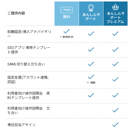
ご提供内容
あんしんサ
あんしんサ
無料
ポート
ポート
プレミアム
初期設定/導入アドバイザリ
ー
※ 簡易版1回
SSOアプリ 専用テンプレー
ト提供
SAML切り替え立ち合い
設定支援(アカウント連携、
認証)
※ 1機能
利用者向け操作説明会 資
料テンプレート提供
利用者向け操作説明会 立
ち合い
専任担当アサイン