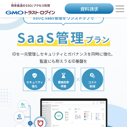
資料請求
SSOとSaaS管理をワンストップで
IDを一元管理しセキュリティとガバナンスを同時に強化、
監査にも耐えうるID基盤を
セキュリティ
業務効率
コスト
強化
改善
削減