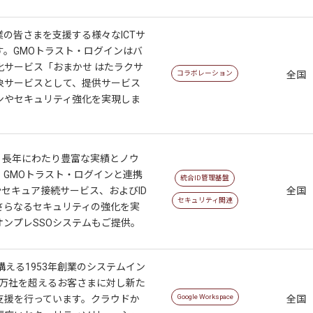
業の皆さまを支援する様々なICTサ
す。GMOトラスト・ログインはバ
化サービス「おまかせ はたラクサ
コラボレーション
全国
象サービスとして、提供サービス
ンやセキュリティ強化を実現しま
、長年にわたり豊富な実績とノウ
。GMOトラスト・ログインと連携
統合ID管理基盤
やセキュア接続サービス、およびID
全国
セキュリティ関連
さらなるセキュリティの強化を実
ンプレSSOシステムもご提供。
構える1953年創業のシステムイン
2万社を超えるお客さまに対し新た
Google Workspace
支援を行っています。クラウドか
全国