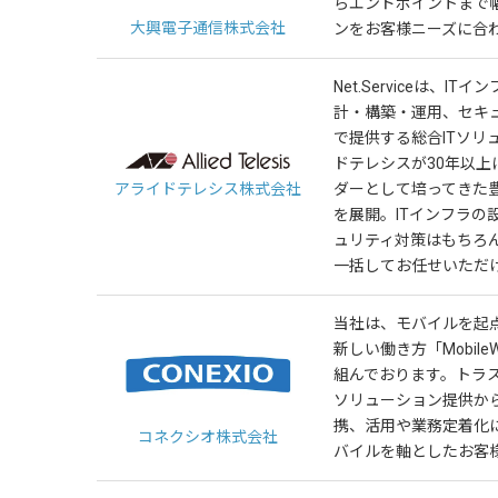
らエンドポイントまで
大興電子通信株式会社
ンをお客様ニーズに合
Net.Serviceは、
計・構築・運用、セキ
で提供する総合ITソリ
ドテレシスが30年以
アライドテレシス株式会社
ダーとして培ってきた
を展開。ITインフラの
ュリティ対策はもちろ
一括してお任せいただ
当社は、モバイルを起
新しい働き方「Mobile
組んでおります。トラ
ソリューション提供か
携、活用や業務定着化
コネクシオ株式会社
バイルを軸としたお客