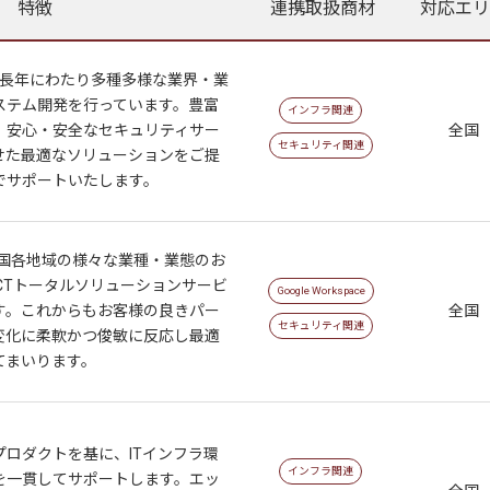
特徴
連携取扱商材
対応エリ
、長年にわたり多種多様な業界・業
ステム開発を行っています。豊富
インフラ関連
、安心・安全なセキュリティサー
全国
セキュリティ関連
せた最適なソリューションをご提
でサポートいたします。
全国各地域の様々な業種・業態のお
CTトータルソリューションサービ
Google Workspace
す。これからもお客様の良きパー
全国
セキュリティ関連
変化に柔軟かつ俊敏に反応し最適
てまいります。
ロダクトを基に、ITインフラ環
インフラ関連
を一貫してサポートします。エッ