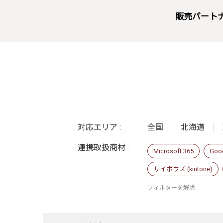
販売パート
対応エリア :
全国
北海道
連携取扱商材 :
Microsoft 365
Goo
サイボウズ (kintone)
フィルターを解除