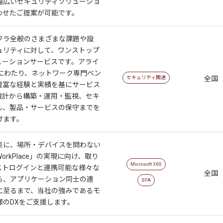
幅広いセキュリティソリューショ
わせたご提案が可能です。
ITインフラ全般のさまざまな課題や設
ュリティに対して、ワンストップ
ューションサービスです。アライ
上にわたり、ネットワーク専門ベン
セキュリティ関連
全国
豊富な経験と実績を基にサービス
設計から構築・運用・監視、セキ
ん、製品・サービスの保守までを
けます。
点に、場所・デバイスを問わない
WorkPlace」の実現に向け、取り
Microsoft 365
ストログインと連携可能な様々な
全国
ら、アプリケーション同士の連
SFA
に至るまで、当社の強みであるモ
様のDXをご支援します。