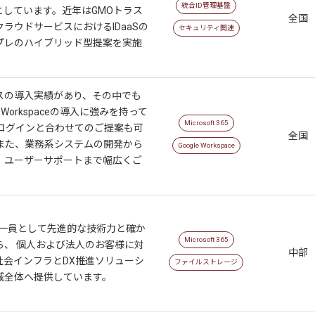
統合ID管理基盤
としています。近年はGMOトラス
全国
ラウドサービスにおけるIDaaSの
セキュリティ関連
プレのハイブリッド型提案を実施
スの導入実績があり、その中でも
ogle Workspaceの導入に強みを持って
Microsoft 365
・ログインと合わせてのご提案も可
全国
 また、業務系システムの開発から
Google Workspace
、ユーザーサポートまで幅広くご
プの一員として先進的な技術力と確か
Microsoft 365
ら、 個人および法人のお客様に対
中部
社会インフラとDX推進ソリューシ
ファイルストレージ
域全体へ提供しています。