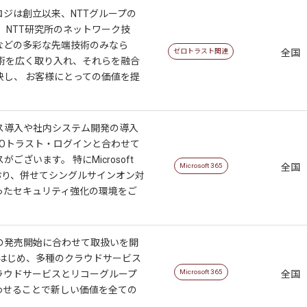
ロジは創立以来、NTTグループの
、NTT研究所のネットワーク技
などの多彩な先端技術のみなら
ゼロトラスト関連
全国
技術を広く取り入れ、それらを融合
決し、 お客様にとっての価値を提
ス導入や社内システム開発の導入
MOトラスト・ログインと合わせて
ございます。 特にMicrosoft
Microsoft 365
全国
おり、併せてシングルサインオン対
ったセキュリティ強化の環境をご
の発売開始に合わせて取扱いを開
365をはじめ、多種のクラウドサービス
Microsoft 365
ラウドサービスとリコーグループ
全国
わせることで新しい価値を全ての
。