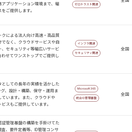
全国
務アプリケーション環境まで、幅
ゼロトラスト関連
スをご提供します。
ークによる法人向け高速・高品質
けでなく、クラウドサービスや自
インフラ関連
ー、セキュリティ等幅広いサービ
全国
セキュリティ関連
合わせてワンストップでご提供し
タとしての長年の実績を活かした
Microsoft 365
ング、設計・構築、保守・運用ま
全国
しています。また、クラウドや
統合ID管理基盤
ービスもご提供しています。
認証管理基盤の構築を手掛けてた
査、要件定義等、ID管理コンサ