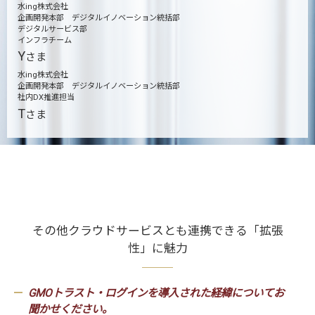
水ing株式会社
企画開発本部 デジタルイノベーション統括部
デジタルサービス部
インフラチーム
Y
さま
水ing株式会社
企画開発本部 デジタルイノベーション統括部
社内DX推進担当
T
さま
その他クラウドサービスとも連携できる「拡張
性」に魅力
GMOトラスト・ログインを導入された経緯についてお
聞かせください。