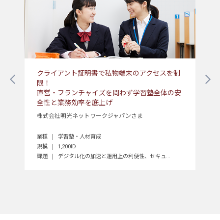
クライアント証明書で私物端末のアクセスを制
建
ン
限！
――
直営・フランチャイズを問わず学習塾全体の安
共立
全性と業務効率を底上げ
株式会社明光ネットワークジャパンさま
総合
業種
規模
業種
学習塾・人材育成
課題
規模
1,200ID
課題
デジタル化の加速と運用上の利便性、セキュ...