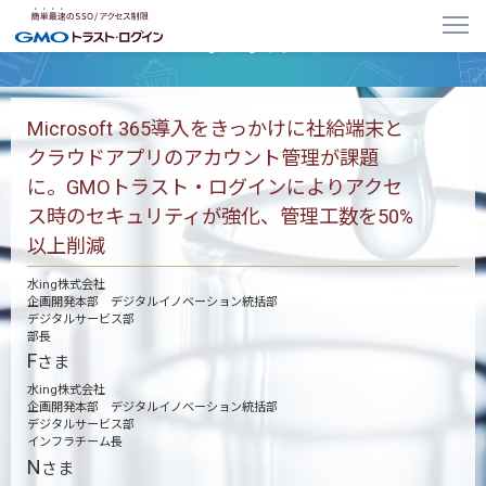
導入事例
Microsoft 365導入をきっかけに社給端末と
クラウドアプリのアカウント管理が課題
に。GMOトラスト・ログインによりアクセ
ス時のセキュリティが強化、管理工数を50%
以上削減
水ing株式会社
企画開発本部 デジタルイノベーション統括部
デジタルサービス部
部長
F
さま
水ing株式会社
企画開発本部 デジタルイノベーション統括部
デジタルサービス部
インフラチーム長
N
さま