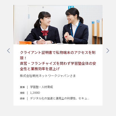
クライアント証明書で私物端末のアクセスを制
建
ン
限！
――
直営・フランチャイズを問わず学習塾全体の安
共立
全性と業務効率を底上げ
株式会社明光ネットワークジャパンさま
る総合
業種
規模
学習塾・人材育成
業種
課題
1,200ID
規模
デジタル化の加速と運用上の利便性、セキュ...
課題