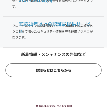
27017:2015取得
セキュリティ管理における安全性を認められたサービスで
す。
実績20年以上の
認証局提供サービ
グローバルサインはSSL認証局として20年以上の実績があ
ス
りこれまで培ったセキュリティ情報を守る運用ノウハウが
あります。
新着情報・メンテナンスの告知など
お知らせはこちらから