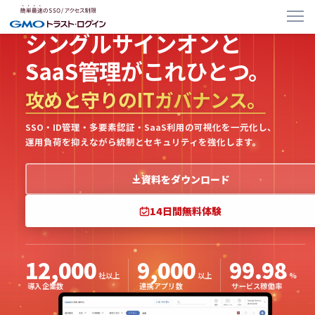
シングルサインオンと
SaaS管理がこれひとつ。
攻めと守りのITガバナンス。
SSO・ID管理・多要素認証・SaaS利用の可視化を一元化し、
運用負荷を抑えながら統制とセキュリティを強化します。
資料をダウンロード
14日間無料体験
12,000
9,000
99.98
社以上
以上
%
導入企業数
連携アプリ数
サービス稼働率