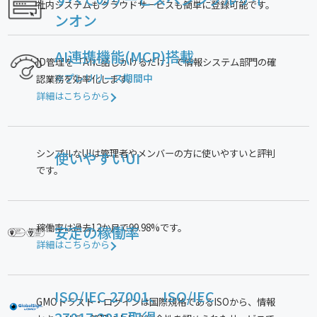
社内システムもクラウドサービスも簡単に登録可能です。
ンオン
AI連携機能(MCP)搭載
ID管理を「AIに話しかけるだけ」で情報システム部門の確
※プレリリース期間中
認業務を効率化します。
詳細はこちらから
シンプルなUIは管理者やメンバーの方に使いやすいと評判
使いやすいUI
です。
稼働率は過去12か月で99.98%です。
安定の稼働率
詳細はこちらから
ISO/IEC 27001、
ISO/IEC
GMOトラスト・ログインは国際規格であるISOから、情報